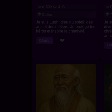
c. 500 av. J.-C.
F
Celtes
T
Je suis Lugh, dieu du soleil, des
Je s
arts et des métiers. Je protège les
divi
héros et inspire la créativité...
chré
anno
❤
Détails
Dét