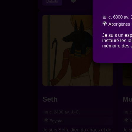
❤
Détails
c. 6000 av. 
Aborigènes 
Je suis un esp
instauré les l
mémoire des a
Seth
Mu
c. 2400 av. J.-C.
c
Égypte
N
Je suis Seth, dieu du chaos et de
Je s