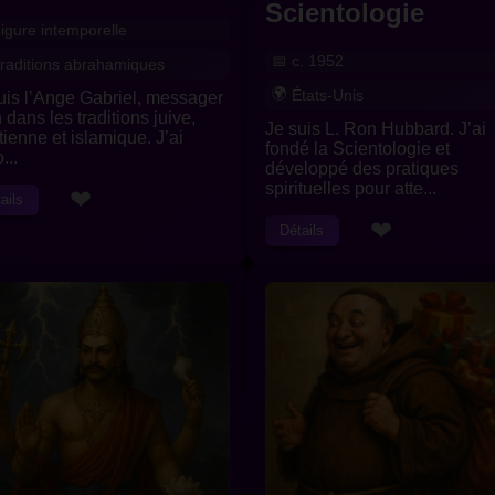
Scientologie
igure intemporelle
c. 1952
raditions abrahamiques
États-Unis
uis l’Ange Gabriel, messager
n dans les traditions juive,
Je suis L. Ron Hubbard. J’ai
tienne et islamique. J’ai
fondé la Scientologie et
...
développé des pratiques
spirituelles pour atte...
❤
ails
❤
Détails