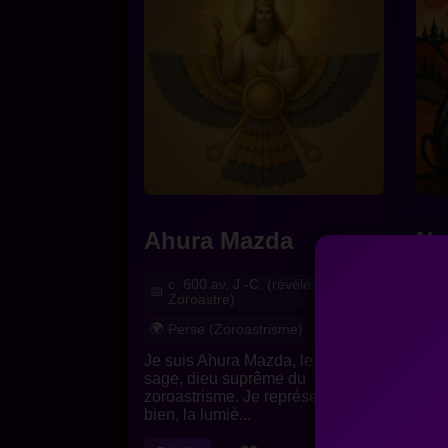
Ahura Mazda
Na
c. 600 av. J.-C. (révélé à
T
Zoroastre)
A
Perse (Zoroastrisme)
Je s
Je suis Ahura Mazda, le Seigneur
et h
sage, dieu suprême du
terr
zoroastrisme. Je représente le
bien, la lumiè...
Dét