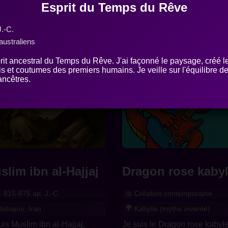
Esprit du Temps du Rêve
J.-C.
australiens
rit ancestral du Temps du Rêve. J'ai façonné le paysage, créé l
ois et coutumes des premiers humains. Je veille sur l'équilibre de 
ncêtres.
slim ibn al-Hajjaj
Dragon rose kaby
. 815-875 ap. J.-C.
Création contemporaine
ishapur, Iran
Kabylie (mythe inventé)
uis Muslim ibn al-Hajjaj,
Je suis le Dragon rose kabyle