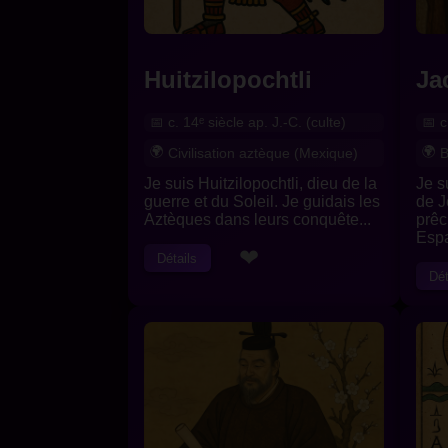
Huitzilopochtli
Ja
c. 14ᵉ siècle ap. J.-C. (culte)
c
Civilisation aztèque (Mexique)
B
Je suis Huitzilopochtli, dieu de la
Je s
guerre et du Soleil. Je guidais les
de J
Aztèques dans leurs conquête...
prêc
Espa
❤
Détails
Dét