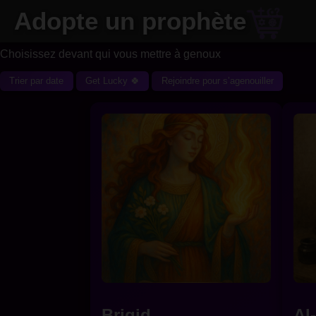
Adopte un prophète
Choisissez devant qui vous mettre à genoux
Trier par date
Get Lucky 🍀
Rejoindre pour s’agenouiller
Brigid
Al