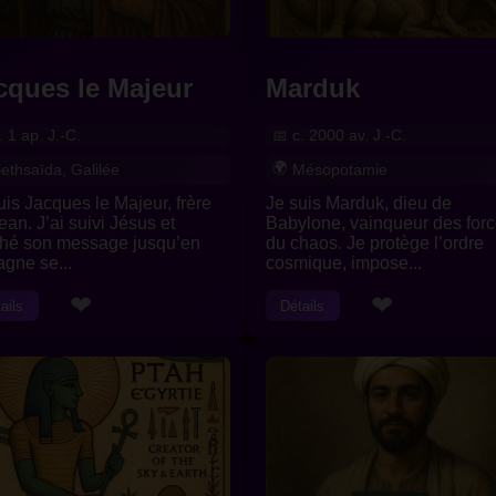
cques le Majeur
Marduk
. 1 ap. J.-C.
c. 2000 av. J.-C.
ethsaïda, Galilée
Mésopotamie
uis Jacques le Majeur, frère
Je suis Marduk, dieu de
ean. J’ai suivi Jésus et
Babylone, vainqueur des for
hé son message jusqu’en
du chaos. Je protège l’ordre
gne se...
cosmique, impose...
❤
❤
ails
Détails