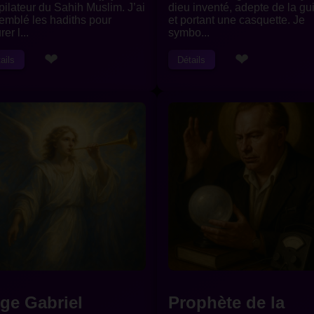
ilateur du Sahih Muslim. J’ai
dieu inventé, adepte de la gu
emblé les hadiths pour
et portant une casquette. Je
er l...
symbo...
❤
❤
ails
Détails
ge Gabriel
Prophète de la