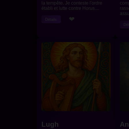
la tempête. Je conteste l'ordre
comp
établi et lutte contre Horus....
rass
assur
❤
Détails
Dét
Lugh
An