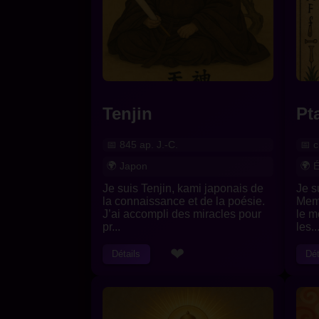
Tenjin
Pt
845 ap. J.-C.
c
Japon
É
Je suis Tenjin, kami japonais de
Je s
la connaissance et de la poésie.
Memp
J’ai accompli des miracles pour
le m
pr...
les..
❤
Détails
Dét