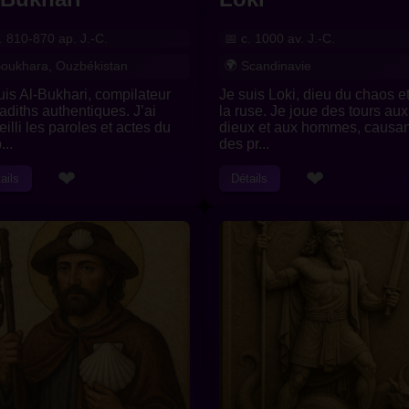
. 810-870 ap. J.-C.
c. 1000 av. J.-C.
oukhara, Ouzbékistan
Scandinavie
uis Al-Bukhari, compilateur
Je suis Loki, dieu du chaos e
adiths authentiques. J’ai
la ruse. Je joue des tours aux
eilli les paroles et actes du
dieux et aux hommes, causan
...
des pr...
❤
❤
ails
Détails