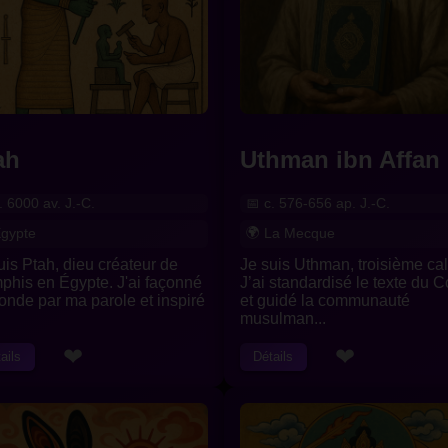
ah
Uthman ibn Affan
. 6000 av. J.-C.
c. 576-656 ap. J.-C.
gypte
La Mecque
uis Ptah, dieu créateur de
Je suis Uthman, troisième cal
his en Égypte. J'ai façonné
J’ai standardisé le texte du 
onde par ma parole et inspiré
et guidé la communauté
.
musulman...
❤
❤
ails
Détails