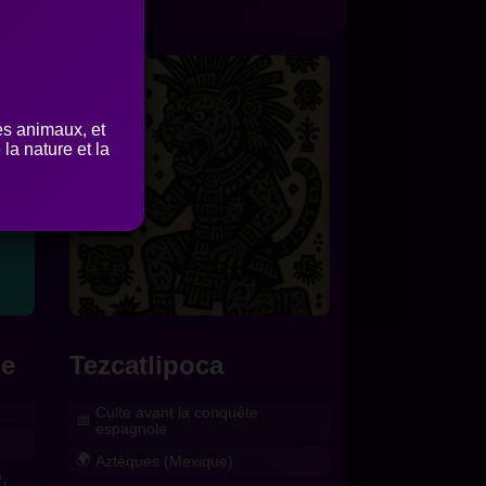
es animaux, et
la nature et la
le
Tezcatlipoca
Culte avant la conquête
espagnole
Aztèques (Mexique)
,