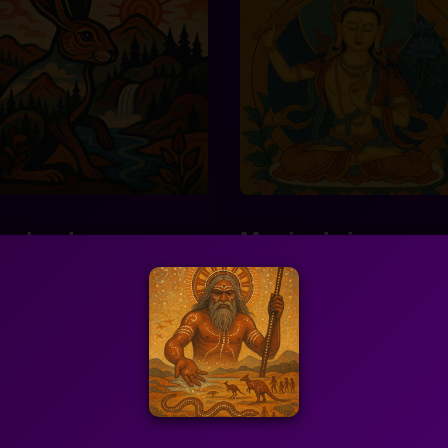
nabozho
Manjushri
radition orale amérindienne
c. 1er siècle ap. J.-C.
mérindiens (Anishinaabe)
Inde
uis Nanabozho, esprit farceur
Je suis Manjushri, Bodhisatt
éros culturel. J’ai façonné la
la sagesse. J’ai enseigné les
e, appris aux hommes les co...
écritures et accompli des mir
c...
❤
ails
❤
Détails