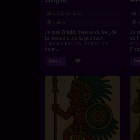
c. 500 av. J.-C.
c
Celtes
B
Je suis Brigid, déesse du feu, de
Je s
la poésie et de la guérison.
de h
J’inspire les arts, protège les
recu
foyer...
Prop
❤
Détails
Dét