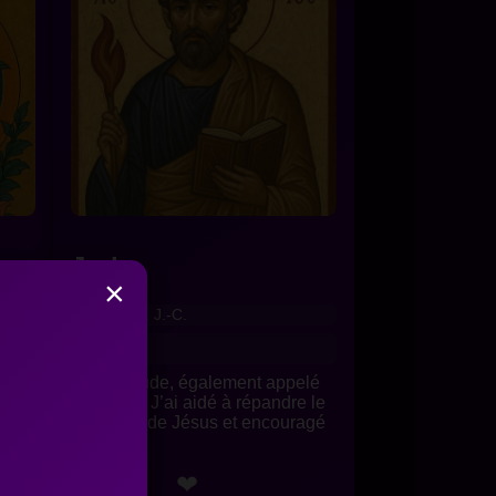
Jude
×
c. 1 ap. J.-C.
Galilée
va de
Je suis Jude, également appelé
Thaddée. J’ai aidé à répandre le
acles
message de Jésus et encouragé
les pr...
❤
Détails