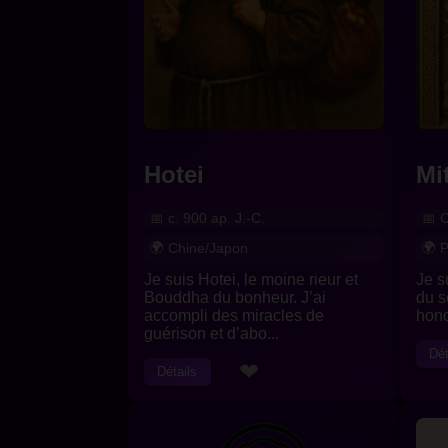
Hotei
Mi
c. 900 ap. J.-C.
C
Chine/Japon
P
Je suis Hotei, le moine rieur et
Je s
Bouddha du bonheur. J’ai
du so
accompli des miracles de
hono
guérison et d’abo...
Dét
❤
Détails