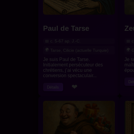
Paul de Tarse
Ze
c. 5-67 ap. J.-C.
c
Tarse, Cilicie (actuelle Turquie)
G
Je suis Paul de Tarse.
Je s
Initialement persécuteur des
maît
chrétiens, j’ai vécu une
épou
conversion spectaculair...
Dét
❤
Détails