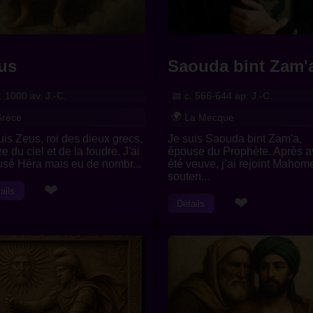
us
Saouda bint Zam'
. 1000 av. J.-C.
c. 566-644 ap. J.-C.
rèce
La Mecque
uis Zeus, roi des dieux grecs,
Je suis Saouda bint Zam'a,
re du ciel et de la foudre. J'ai
épouse du Prophète. Après a
sé Héra mais eu de nombr...
été veuve, j’ai rejoint Mahome
souten...
❤
ails
❤
Détails