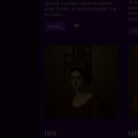
Je s
appelé à quitter ma terre natale
Vish
pour fonder un grand peuple. J’ai
nom
eu Sara...
soule
❤
Détails
Dét
Isis
Is