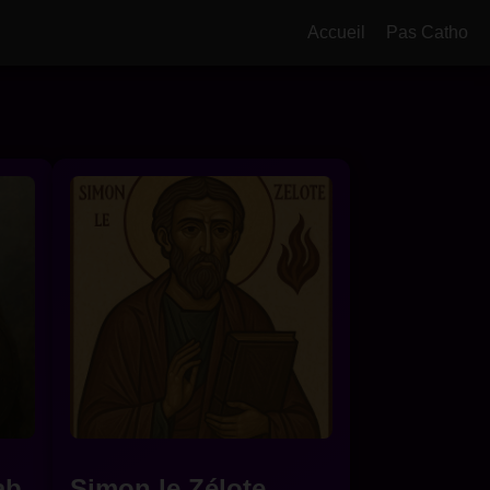
Accueil
Pas Catho
ab
Simon le Zélote