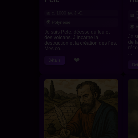
c. 1000 av. J.-C.
C
e
Polynésie
A
Je suis Pele, déesse du feu et
Je s
des volcans. J’incarne la
de la
destruction et la création des îles.
réco
Mes co...
...
❤
Détails
Dét