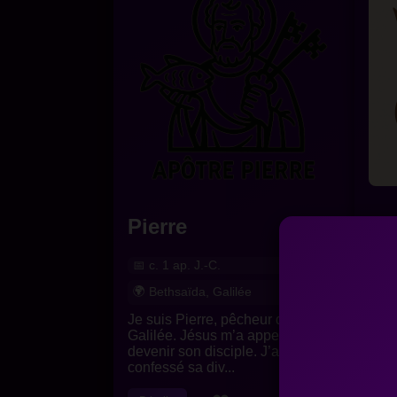
Pierre
Ma
c. 1 ap. J.-C.
c
Bethsaïda, Galilée
Je suis Pierre, pêcheur de
Je s
Galilée. Jésus m’a appelé pour
d’im
devenir son disciple. J’ai
J’ai
confessé sa div...
Matt