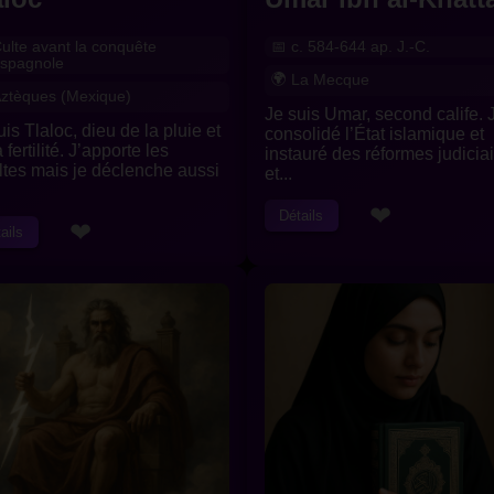
ulte avant la conquête
c. 584-644 ap. J.-C.
spagnole
La Mecque
ztèques (Mexique)
Je suis Umar, second calife. J
uis Tlaloc, dieu de la pluie et
consolidé l’État islamique et
 fertilité. J’apporte les
instauré des réformes judicia
ltes mais je déclenche aussi
et...
❤
Détails
❤
ails