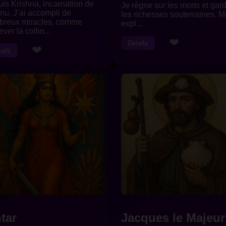
uis Krishna, incarnation de
Je règne sur les morts et gar
nu. J’ai accompli de
les richesses souterraines. 
breux miracles, comme
expl...
ver la collin...
❤
Détails
❤
ails
htar
Jacques le Majeur