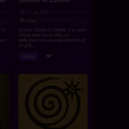
c. 1 ap. J.-C.
Galilée
’ai
Je suis Simon le Zélote. J’ai suivi
Jésus avec foi et zèle, en
ires
défendant ses enseignements et
en prê...
❤
Détails