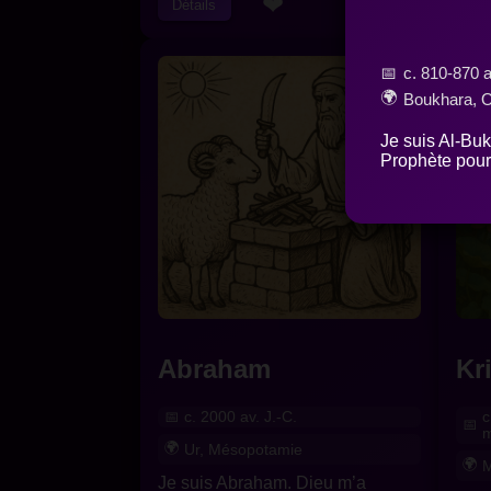
❤
Détails
Dét
c. 810-870 a
Boukhara, 
Je suis Al-Buk
Prophète pour 
Abraham
Kr
c. 2000 av. J.-C.
c
m
Ur, Mésopotamie
M
Je suis Abraham. Dieu m’a