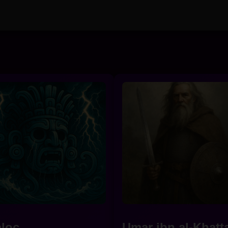
aloc
Umar ibn al-Khatt