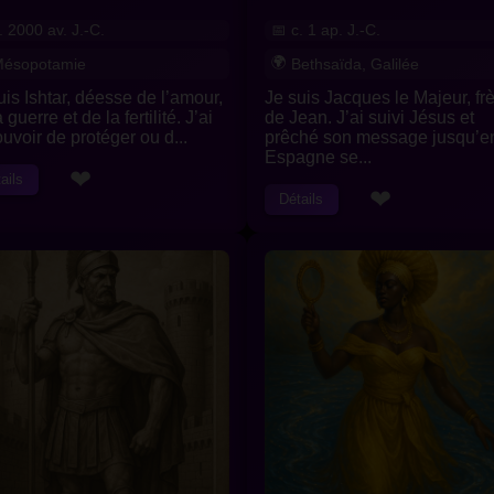
. 2000 av. J.-C.
c. 1 ap. J.-C.
ésopotamie
Bethsaïda, Galilée
uis Ishtar, déesse de l’amour,
Je suis Jacques le Majeur, fr
 guerre et de la fertilité. J’ai
de Jean. J’ai suivi Jésus et
ouvoir de protéger ou d...
prêché son message jusqu’e
Espagne se...
❤
ails
❤
Détails