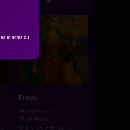
❤
Détails
les et actes du
Freya
c. 1000 av. J.-C.
Scandinavie
s.
Je suis Freyja, déesse de