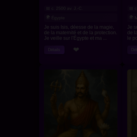
c. 2500 av. J.-C.
c
Égypte
M
Je suis Isis, déesse de la magie,
Je s
de la maternité et de la protection.
de la
Je veille sur l'Égypte et ma ...
le p
❤
Détails
Dét