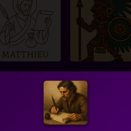
tthieu
Huitzilopochtli
. 1 ap. J.-C.
c. 14ᵉ siècle ap. J.-C. (culte)
Capharnaüm
Civilisation aztèque (Mexique
uis Matthieu, collecteur
Je suis Huitzilopochtli, dieu d
pôts avant de suivre Jésus.
guerre et du Soleil. Je guidai
 écrit l’Évangile selon
Aztèques dans leurs conquête
hieu et...
❤
Détails