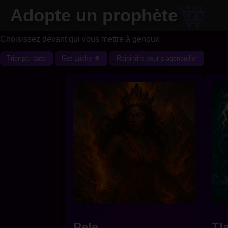
Adopte un prophète
Choisissez devant qui vous mettre à genoux
Trier par date
Get Lucky 🍀
Rejoindre pour s’agenouiller
Pele
Tl