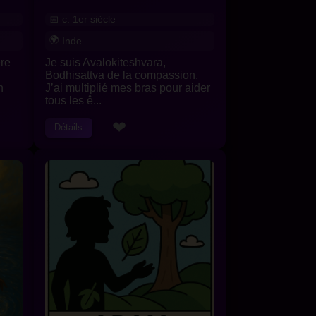
c. 1er siècle
Inde
ère
Je suis Avalokiteshvara,
Bodhisattva de la compassion.
n
J’ai multiplié mes bras pour aider
tous les ê...
❤
Détails