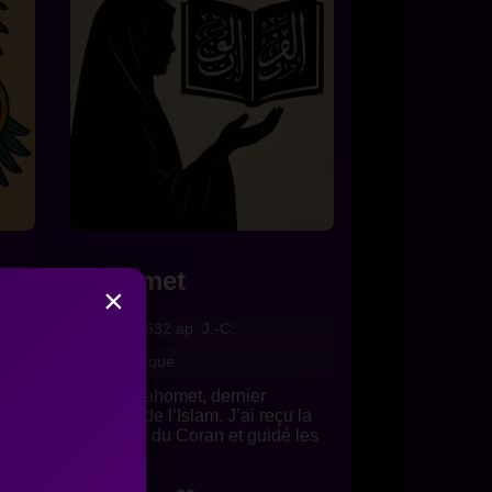
Mahomet
×
c. 570-632 ap. J.-C.
)
La Mecque
e la
Je suis Mahomet, dernier
s les
prophète de l’Islam. J’ai reçu la
...
révélation du Coran et guidé les
croyants...