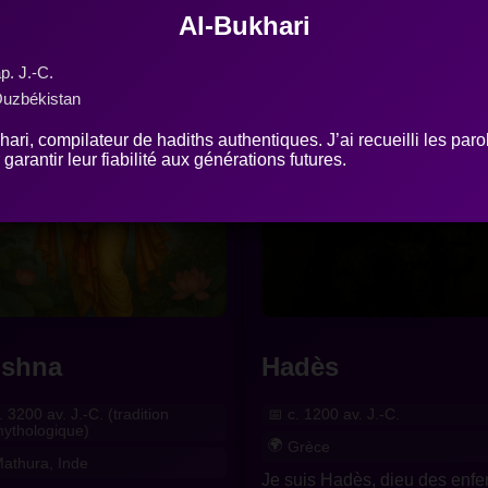
❤
ails
Al-Bukhari
p. J.-C.
Ouzbékistan
hari, compilateur de hadiths authentiques. J’ai recueilli les paro
garantir leur fiabilité aux générations futures.
ishna
Hadès
. 3200 av. J.-C. (tradition
c. 1200 av. J.-C.
ythologique)
Grèce
athura, Inde
Je suis Hadès, dieu des enfer