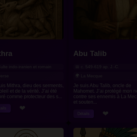
thra
Abu Talib
ulte indo-iranien et romain
c. 549-619 ap. J.-C.
erse
La Mecque
uis Mithra, dieu des serments,
Je suis Abu Talib, oncle de
leil et de la vérité. J’ai été
Mahomet. J’ai protégé mon 
ré comme protecteur des s...
contre ses ennemis à La Me
et souten...
❤
ails
❤
Détails